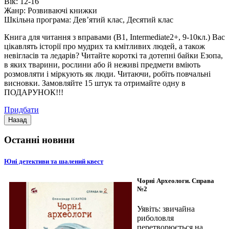
Вік:
12-16
Жанр:
Розвиваючі книжки
Шкільна програма:
Дев’ятий клас, Десятий клас
Книга для читання з вправами (B1, Intermediate2+, 9-10кл.) Вас
цікавлять історії про мудрих та кмітливих людей, а також
невігласів та ледарів? Читайте короткі та дотепні байки Езопа,
в яких тварини, рослини або й неживі предмети вміють
розмовляти і міркують як люди. Читаючи, робіть повчальні
висновки. Замовляйте 15 штук та отримайте одну в
ПОДАРУНОК!!!
Придбати
Останні новини
Юні детективи та шалений квест
Чорні Археологи. Справа
№2
Уявіть: звичайна
риболовля
перетворюється на