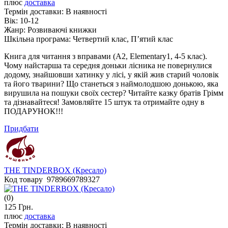
плюс
доставка
Термін доставки:
В наявності
Вік:
10-12
Жанр:
Розвиваючі книжки
Шкільна програма:
Четвертий клас, П’ятий клас
Книга для читання з вправами (А2, Elementary1, 4-5 клас).
Чому найстарша та середня доньки лісника не повернулися
додому, знайшовши хатинку у лісі, у якій жив старий чоловік
та його тварини? Що станеться з наймолодшою донькою, яка
вирушила на пошуки своїх сестер? Читайте казку братів Грімм
та дізнавайтеся! Замовляйте 15 штук та отримайте одну в
ПОДАРУНОК!!!
Придбати
THE TINDERBOX (Кресало)
Код товару 9789669789327
(0)
125 Грн.
плюс
доставка
Термін доставки:
В наявності