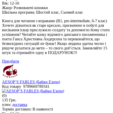
Вік:
12-16
Жанр:
Розвиваючі книжки
Шкільна програма:
Шостий клас, Сьомий клас
Книга для читання з вправами (В1, pre-intermediate, 6-7 клас)
Хочете дізнатися як старе кресало, призначене в побуті для
висікання іскор прислужило солдату та допомогло йому стати
успішним? Читайте казку відомого данського письменника і
поета Ганса Християна Андерсена та переконайтеся, що
безвихідних ситуацій не буває! Якщо людина здатна чесно і
рішуче рухатися до мети – то свого доб’ється. Замовляйте 15
штук та отримайте одну в ПОДАРУНОК!!!
Придбати
AESOP’S FABLES (Байки Езопа)
Код товару 9789669789341
(0)
135 Грн.
плюс
доставка
Термін доставки:
В наявності