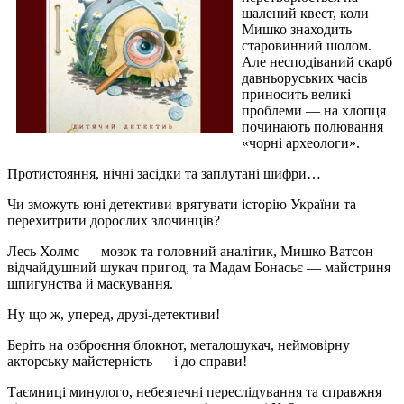
шалений квест, коли
Мишко знаходить
старовинний шолом.
Але несподіваний скарб
давньоруських часів
приносить великі
проблеми — на хлопця
починають полювання
«чорні археологи».
Протистояння, нічні засідки та заплутані шифри…
Чи зможуть юні детективи врятувати історію України та
перехитрити дорослих злочинців?
Лесь Холмс — мозок та головний аналітик, Мишко Ватсон —
відчайдушний шукач пригод, та Мадам Бонасьє — майстриня
шпигунства й маскування.
Ну що ж, уперед, друзі-детективи!
Беріть на озброєння блокнот, металошукач, неймовірну
акторську майстерність — і до справи!
Таємниці минулого, небезпечні переслідування та справжня