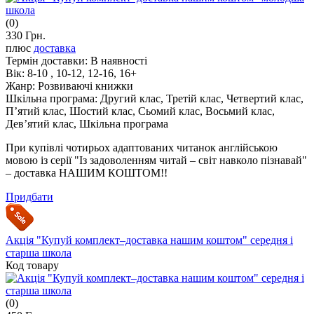
(0)
330 Грн.
плюс
доставка
Термін доставки:
В наявності
Вік:
8-10 , 10-12, 12-16, 16+
Жанр:
Розвиваючі книжки
Шкільна програма:
Другий клас, Третій клас, Четвертий клас,
П’ятий клас, Шостий клас, Сьомий клас, Восьмий клас,
Дев’ятий клас, Шкільна програма
При купівлі чотирьох адаптованих читанок англійською
мовою із серії "Із задоволенням читай – світ навколо пізнавай"
– доставка НАШИМ КОШТОМ!!
Придбати
Акція "Купуй комплект–доставка нашим коштом" середня і
старша школа
Код товару
(0)