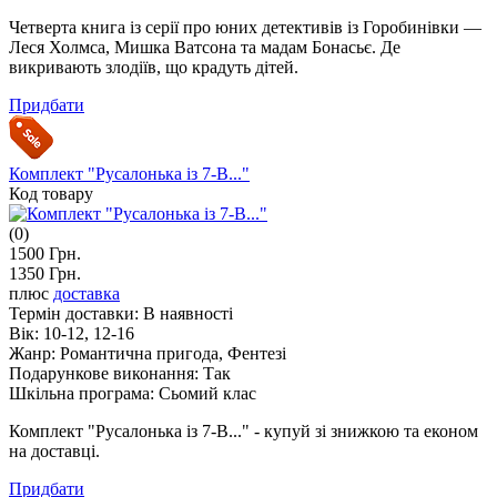
Четверта книга із серії про юних детективів із Горобинівки —
Леся Холмса, Мишка Ватсона та мадам Бонасьє. Де
викривають злодіїв, що крадуть дітей.
Придбати
Комплект "Русалонька із 7-В..."
Код товару
(0)
1500 Грн.
1350 Грн.
плюс
доставка
Термін доставки:
В наявності
Вік:
10-12, 12-16
Жанр:
Романтична пригода, Фентезі
Подарункове виконання:
Так
Шкільна програма:
Сьомий клас
Комплект "Русалонька із 7-В..." - купуй зі знижкою та економ
на доставці.
Придбати