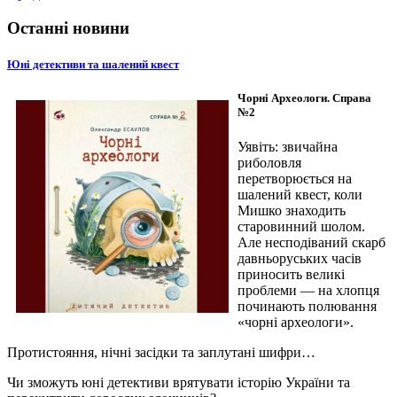
Останні новини
Юні детективи та шалений квест
Чорні Археологи. Справа
№2
Уявіть: звичайна
риболовля
перетворюється на
шалений квест, коли
Мишко знаходить
старовинний шолом.
Але несподіваний скарб
давньоруських часів
приносить великі
проблеми — на хлопця
починають полювання
«чорні археологи».
Протистояння, нічні засідки та заплутані шифри…
Чи зможуть юні детективи врятувати історію України та