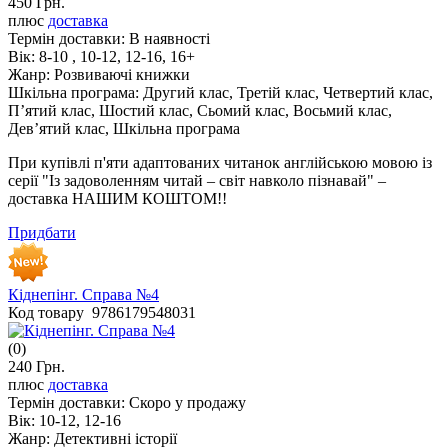
450 Грн.
плюс
доставка
Термін доставки:
В наявності
Вік:
8-10 , 10-12, 12-16, 16+
Жанр:
Розвиваючі книжки
Шкільна програма:
Другий клас, Третій клас, Четвертий клас,
П’ятий клас, Шостий клас, Сьомий клас, Восьмий клас,
Дев’ятий клас, Шкільна програма
При купівлі п'яти адаптованих читанок англійською мовою із
серії "Із задоволенням читай – світ навколо пізнавай" –
доставка НАШИМ КОШТОМ!!
Придбати
Кіднепінг. Справа №4
Код товару 9786179548031
(0)
240 Грн.
плюс
доставка
Термін доставки:
Скоро у продажу
Вік:
10-12, 12-16
Жанр:
Детективні історії