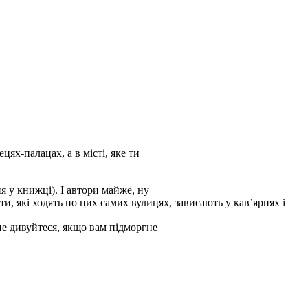
ях-палацах, а в місті, яке ти
я у книжці). І автори майже, ну
ти, які ходять по цих самих вулицях, зависають у кав’ярнях і
не дивуйтеся, якщо вам підморгне