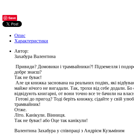
Save
Опис
Характеристики
Автор:
Захабура Валентина
Привиди? Домовики і трамвайники?! Підземелля і подорожі в
добре знаєш?
Так не буває!
Але ця книжка заснована на реальних подіях, які відбуваю
майже нічого не вигадали. Так, трохи від себе додали. Бо 
відвідують книгарні, от вони точно все те бачили на власн
Готові до пригод? Тоді беріть книжку, сідайте у свій ул
трамвайник!
Отже.
Літо. Канікули. Вінниця.
Так не буває! або Оце так канікули!
Валентина Захабура у співпраці з Андрієм Кузьміним