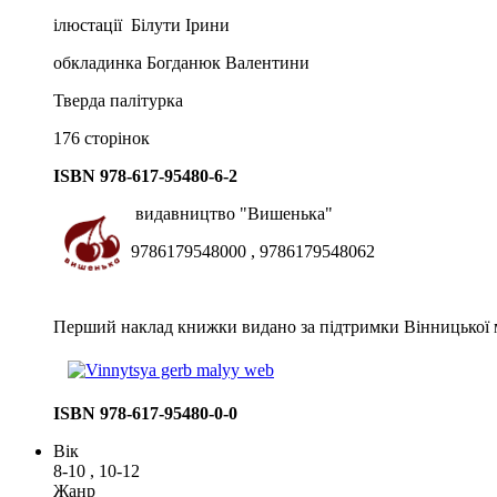
ілюстації Білути Ірини
обкладинка Богданюк Валентини
Тверда палітурка
176 сторінок
ISBN
978-617-95480-6-2
видавництво "Вишенька"
9786179548000 , 9786179548062
Перший наклад книжки видано за підтримки Вінницької м
ISBN
978-617-95480-0-0
Вік
8-10 , 10-12
Жанр