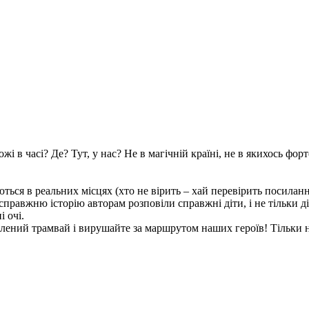
 часі? Де? Тут, у нас? Не в магічній країні, не в якихось фортец
ться в реальних місцях (хто не вірить – хай перевірить посиланн
справжню історію авторам розповіли справжні діти, і не тільки ді
і очі.
юблений трамвай і вирушайте за маршрутом наших героїв! Тільки 