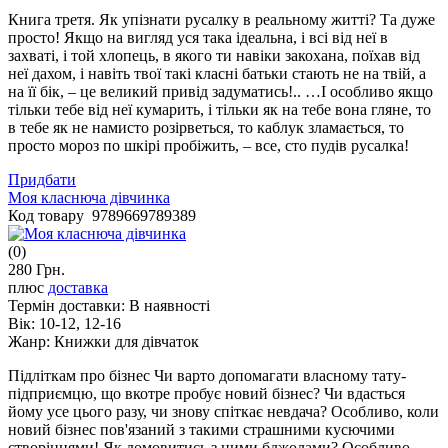
Книга третя. Як упізнати русалку в реальному житті? Та дуже
просто! Якщо на вигляд уся така ідеальна, і всі від неї в
захваті, і той хлопець, в якого ти навіки закохана, поїхав від
неї дахом, і навіть твої такі класні батьки стають не на твій, а
на її бік, – це великий привід задуматись!.. …І особливо якщо
тільки тебе від неї кумарить, і тільки як на тебе вона гляне, то
в тебе як не намисто розірветься, то каблук зламається, то
просто мороз по шкірі пробіжить, – все, сто пудів русалка!
Придбати
Моя класнюча дівчинка
Код товару 9789669789389
(0)
280 Грн.
плюс
доставка
Термін доставки:
В наявності
Вік:
10-12, 12-16
Жанр:
Книжки для дівчаток
Підліткам про бізнес Чи варто допомагати власному тату-
підприємцю, що вкотре пробує новий бізнес? Чи вдасться
йому усе цього разу, чи знову спіткає невдача? Особливо, коли
новий бізнес пов'язаний з такими страшними кусючими
створіннями! Як домовитись з цими бджолами? Особливо,