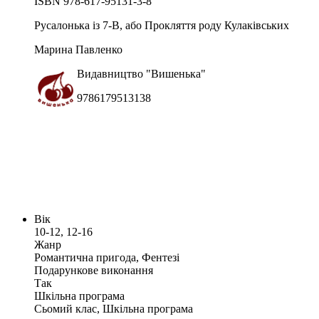
ISBN 978-617-95131-3-8
Русалонька із 7-В, або Прокляття роду Кулаківських
Марина Павленко
Видавництво "Вишенька"
9786179513138
ISBN 978-966-421-133-5
Вік
10-12, 12-16
Жанр
Романтична пригода, Фентезі
Подарункове виконання
Так
Шкільна програма
Сьомий клас, Шкільна програма