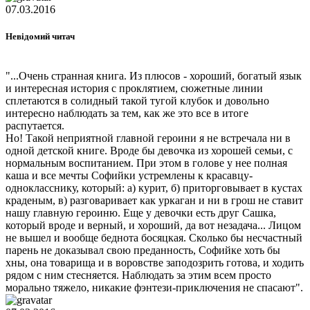
07.03.2016
Невідомий читач
"...Очень странная книга. Из плюсов - хороший, богатый язык
и интересная история с проклятием, сюжетные линии
сплетаются в солидный такой тугой клубок и довольно
интересно наблюдать за тем, как же это все в итоге
распутается.
Но! Такой неприятной главной героини я не встречала ни в
одной детской книге. Вроде бы девочка из хорошей семьи, с
нормальным воспитанием. При этом в голове у нее полная
каша и все мечты Софийки устремлены к красавцу-
однокласснику, который: а) курит, б) приторговывает в кустах
краденым, в) разговаривает как уркаган и ни в грош не ставит
нашу главную героиню. Еще у девочки есть друг Сашка,
который вроде и верный, и хороший, да вот незадача... Лицом
не вышел и вообще беднота босяцкая. Сколько бы несчастный
парень не доказывал свою преданность, Софийке хоть бы
хны, она товарища и в воровстве заподозрить готова, и ходить
рядом с ним стесняется. Наблюдать за этим всем просто
морально тяжело, никакие фэнтези-приключения не спасают".