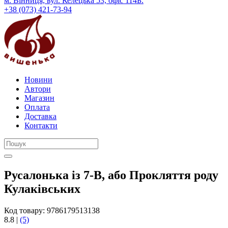
м. Вінниця, вул. Келецька 53, офіс 114Б.
+38 (073) 421-73-94
Новини
Автори
Магазин
Оплата
Доставка
Контакти
Русалонька із 7-В, або Прокляття роду
Кулаківських
Код товару:
9786179513138
8.8
|
(5)