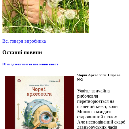
Всі товари виробника
Останні новини
Юні детективи та шалений квест
Чорні Археологи. Справа
№2
Уявіть: звичайна
риболовля
перетворюється на
шалений квест, коли
Мишко знаходить
старовинний шолом.
Але несподіваний скарб
давньоруських часів