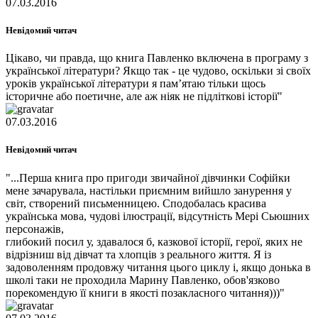
07.03.2016
Невідомий читач
Цікаво, чи правда, що книга Павленко включена в програму з
української літератури? Якщо так - це чудово, оскільки зі своїх
уроків української літератури я пам’ятаю тільки щось
історичне або поетичне, але аж ніяк не підліткові історії"
07.03.2016
Невідомий читач
"...Перша книга про пригоди звичайної дівчинки Софійки
мене зачарувала, настільки приємним вийшло занурення у
світ, створений письменницею. Сподобалась красива
українська мова, чудові ілюстрації, відсутність Мері Сьюшних
персонажів,
глибокий посил у, здавалося б, казкової історії, герої, яких не
відрізниш від дівчат та хлопців з реального життя. Я із
задоволенням продовжу читання цього циклу і, якщо донька в
школі таки не проходила Марину Павленко, обов'язково
порекомендую її книги в якості позакласного читання)))"