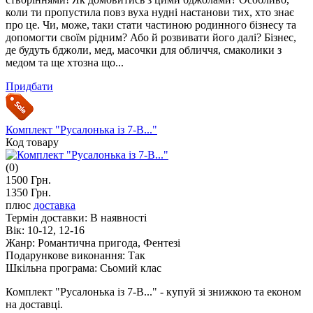
коли ти пропустила повз вуха нудні настанови тих, хто знає
про це. Чи, може, таки стати частиною родинного бізнесу та
допомогти своїм рідним? Або й розвивати його далі? Бізнес,
де будуть бджоли, мед, масочки для обличчя, смаколики з
медом та ще хтозна що...
Придбати
Комплект "Русалонька із 7-В..."
Код товару
(0)
1500 Грн.
1350 Грн.
плюс
доставка
Термін доставки:
В наявності
Вік:
10-12, 12-16
Жанр:
Романтична пригода, Фентезі
Подарункове виконання:
Так
Шкільна програма:
Сьомий клас
Комплект "Русалонька із 7-В..." - купуй зі знижкою та економ
на доставці.