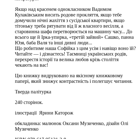
Якщо над красенем однокласником Вадимом
Кулаківським висить родове прокляття, якщо тебе
домучили нічні жахіття з сусідської квартири, якщо
тітоньку треба рятувати від її ж власного весілля, а
старовинна шафа перетворюється на машину часу... До
всього ще й Ірка-упирка, «третій зайвий» Сашко, панна
Юзя, баба Валя та інші дивні люди...
Що робитиме наша Софійка з цим усім і навіщо воно їй?
Читайте — і дізнаєтесь! Таємниці українських родів,
перехрестя історії та велика любов крізь століття
чекають на вас!
Цю книжку видруковано на якісному книжковому
папері, який знижує контрастність і полегшує читання.
Тверда палітурка
240 сторінок.
ілюстрації Ярини Каторож
обкладинка: малюнок Оксани Музиченко, дізайн Олі
Музиченко