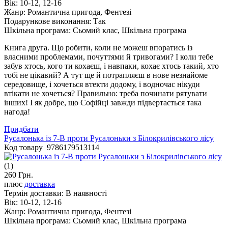
Вік:
10-12, 12-16
Жанр:
Романтична пригода, Фентезі
Подарункове виконання:
Так
Шкільна програма:
Сьомий клас, Шкільна програма
Книга друга. Що робити, коли не можеш впоратись із
власними проблемами, почуттями й тривогами? І коли тебе
забув хтось, кого ти кохаєш, і навпаки, кохає хтось такий, хто
тобі не цікавий? А тут ще й потрапляєш в нове незнайоме
середовище, і хочеться втекти додому, і водночас нікуди
втікати не хочеться? Правильно: треба починати рятувати
інших! І як добре, що Софійці завжди підвертається така
нагода!
Придбати
Русалонька із 7-В проти Русалоньки з Білокрилівського лісу
Код товару 9786179513114
(1)
260 Грн.
плюс
доставка
Термін доставки:
В наявності
Вік:
10-12, 12-16
Жанр:
Романтична пригода, Фентезі
Шкільна програма:
Сьомий клас, Шкільна програма