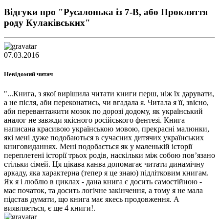
Відгуки про "Русалонька із 7-В, або Прокляття
роду Кулаківських"
07.03.2016
Невідомий читач
"...Книга, з якої вирішила читати книги перш, ніж їх дарувати,
а не після, аби переконатись, чи вгадала я. Читала я її, звісно,
аби перевантажити мозок по дорозі додому, як український
аналог не завжди якісного російського фентезі. Книга
написана красивою українською мовою, прекрасні малюнки,
які мені дуже подобаються в сучасних дитячих українських
книговиданнях. Мені подобається як у маленькій історії
переплетені історії трьох родів, наскільки між собою пов’язано
стільки сімей. Ця цікава канва допомагає читати динамічну
аркаду, яка характерна (тепер я це знаю) підлітковим книгам.
Як я і люблю в циклах - дана книга є досить самостійною -
має початок, та досить логічне закінчення, а тому я не мала
підстав думати, що книга має якесь продовження. А
виявляється, є ще 4 книги!.