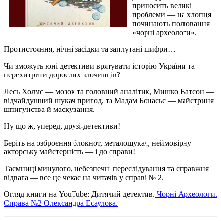
приносить великі
проблеми — на хлопця
починають полювання
«чорні археологи».
Протистояння, нічні засідки та заплутані шифри…
Чи зможуть юні детективи врятувати історію України та
перехитрити дорослих злочинців?
Лесь Холмс — мозок та головний аналітик, Мишко Ватсон —
відчайдушний шукач пригод, та Мадам Бонасьє — майстриня
шпигунства й маскування.
Ну що ж, уперед, друзі-детективи!
Беріть на озброєння блокнот, металошукач, неймовірну
акторську майстерність — і до справи!
Таємниці минулого, небезпечні переслідування та справжня
відвага — все це чекає на читачів у справі № 2.
Огляд книги на YouTube: Дитячий детектив.
Чорні Археологи.
Справа №2 Олександра Есаулова.