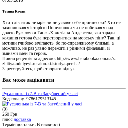
07.03.2016
Тетяна Качак
Хто з дівчаток не мріє чи не уявляє себе принцесою? Хто не
захоплювався історією Попелюшки чи не побивався над
долею Русалочки Ганса-Христіана Андерсена, яка заради
кохання готова була перетворитися на морську піну? Так, ці
мотиви глибоко зачіпають, бо по-справжньому близькі, а
можливо, не раз уявно пережиті з різними фіналами, зі
змінами імен та героїв.
Повна рецензія за адресою: http://www.barabooka.com.ua/z-
zhittya-odniyeyi-rusalon-ki-istoriya-persha/
Зареєструйтесь, щоб створити відгук.
Вас може зацікавити
Русалонька із 7-В та Загублений у часі
Код товару 9786179513145
(0)
260 Грн.
плюс
доставка
Термін доставки:
В наявності