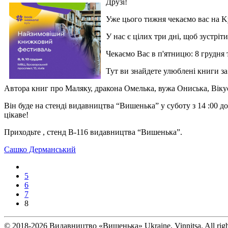
Друзі!
Уже цього тижня чекаємо вас на K
У нас є цілих три дні, щоб зустрі
Чекаємо Вас в п'ятницю: 8 грудня та
Тут ви знайдете улюблені книги з
Автора книг про Маляку, дракона Омелька, вужа Ониська, Вікус
Він буде на стенді видавництва “Вишенька” у суботу з 14 :00 
цікаве!
Приходьте , стенд В-116 видавництва “Вишенька”.
Сашко Дерманський
5
6
7
8
© 2018-2026 Видавництво «Вишенька» Ukraine, Vinnitsa. All rig