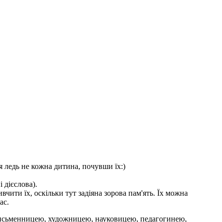
ся ледь не кожна дитина, почувши їх:)
 дієслова).
вчити їх, оскільки тут задіяна зорова пам'ять. Їх можна
ас.
письменницею, художницею, науковицею, педагогинею,