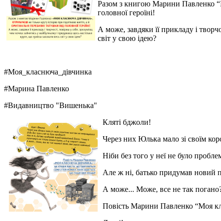
Разом з книгою Марини Павленко “Мо
головної героїні!
А може, завдяки її прикладу і творч
світ у свою ідею?
#Моя_класнюча_дівчинка
#Марина Павленко
#Видавництво "Вишенька"
Кляті бджоли!
Через них Юлька мало зі своїм ко
Ніби без того у неї не було пробле
Але ж ні, батько придумав новий пр
А може... Може, все не так погано
Повість Марини Павленко “Моя клас