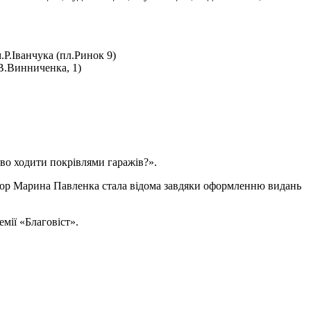
.Р.Іванчука (пл.Ринок 9)
л.В.Винниченка, 1)
иво ходити покрівлями гаражів?».
атор Марина Павленка стала відома завдяки оформленню видань
мії «Благовіст».