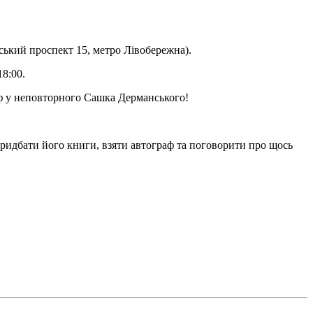
рський проспект 15, метро Лівобережна).
18:00.
аф у неповторного Сашка Дерманського!
придбати його книги, взяти автограф та поговорити про щось