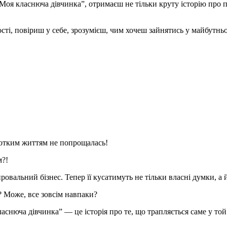
я класнюча дівчинка”, отримаєш не тільки круту історію про під
ості, повіриш у себе, зрозумієш, чим хочеш зайнятись у майбутн
ротким життям не попрощалась!
м?!
овальний бізнес. Тепер її кусатимуть не тільки власні думки, а й
? Може, все зовсім навпаки?
нюча дівчинка” — це історія про те, що трапляється саме у той 