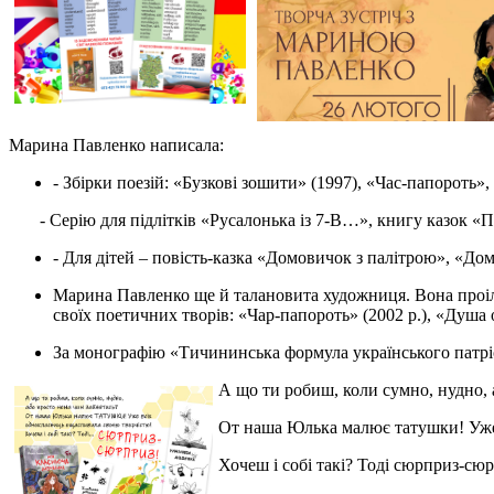
Марина Павленко написала:
- Збірки поезій: «Бузкові зошити» (1997), «Час-папороть»
- Серію для підлітків «Русалонька із 7-В…», книгу казок «П
- Для дітей – повість-казка «Домовичок з палітрою», «До
Марина Павленко ще й талановита художниця. Вона проіл
своїх поетичних творів: «Чар-папороть» (2002 р.), «Душа о
За монографію «Тичининська формула українського патріо
А що ти робиш, коли сумно, нудно, 
От наша Юлька малює татушки! Уже
Хочеш і собі такі? Тоді сюрприз-сю