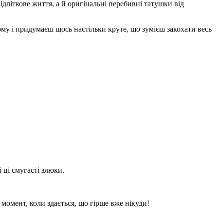
літкове життя, а й оригінальні перебивні татушки від
ьому і придумаєш щось настільки круте, що зумієш закохати весь
 ці смугасті злюки.
момент, коли здається, що гірше вже нікуди!