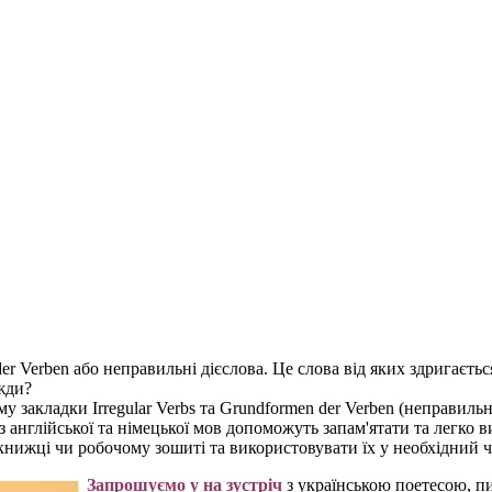
der Verben або неправильні дієслова. Це слова від яких здригаєть
вжди?
закладки Irregular Verbs та Grundformen der Verben (неправильні
 англійської та німецької мов допоможуть запам'ятати та легко ви
книжці чи робочому зошиті та використовувати їх у необхідний ч
Запрошуємо у на зустріч
з українською поетесою, 