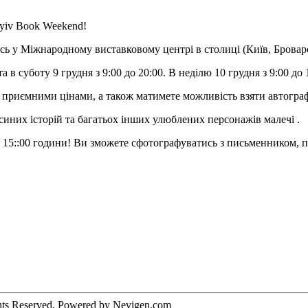
yiv Book Weekend!
тись у Міжнародному виставковому центрі в столиці (Київ, Брова
 в суботу 9 грудня з 9:00 до 20:00. В неділю 10 грудня з 9:00 до 
а приємними цінами, а також матимете можливість взяти автогр
иних історій та багатьох інших улюблених персонажів малечі .
до 15::00 години! Ви зможете сфотографуватись з письменником, 
hts Reserved. Powered by Nevigen.com