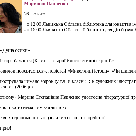
Мариною Павленко
.
26 лютого
- о 12:00 Львівська Обласна бібліотека для юнацтва ім
- о 16:00 Львівська Обласна бібліотека для дітей (ву
, «Душа осики»
івтора бажання (Казки старої Ялосоветиної скрині)»
мовичок повертається», повістей «Миколчині історії», «Чи шкідл
юструвала чимало збірок (у т.ч. й власні). Як художник-ілюстр
сики» (2006 р.).
тизму» Марина Степанівна Павленко удостоєна літературної пре
або просто нема чим зайнятись?
 всіх однокласниць ощасливила своєю творчістю!
рприз!