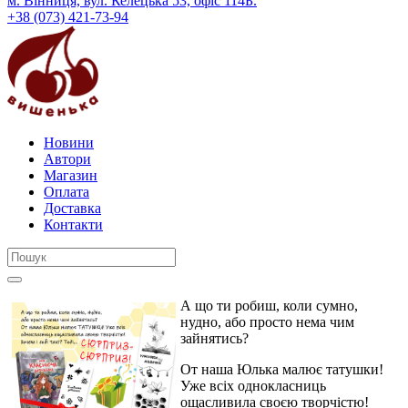
м. Вінниця, вул. Келецька 53, офіс 114Б.
+38 (073) 421-73-94
Новини
Автори
Магазин
Оплата
Доставка
Контакти
А що ти робиш, коли сумно,
нудно, або просто нема чим
зайнятись?
От наша Юлька малює татушки!
Уже всіх однокласниць
ощасливила своєю творчістю!