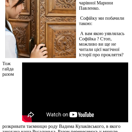
чарівної Марини
Павленко.
Софійку ми побачили
такою:
А вам якою уявлялась
Софійка ? Стоп,
можливо ви ще не
читали цієї магічної
історії про прокляття?
Тож
гайда
разом
розкривати таємницю роду Вадима Кулаківського, в якого
закохана наша Русалонька. Разом перенесемось у минуле,