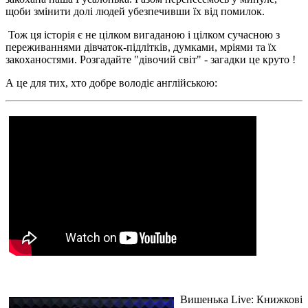
щоби змінити долі людей убезпечивши їх від помилок.
Тож ця історія є не цілком вигаданою і цілком сучасною з
переживаннями дівчаток-підлітків, думками, мріями та їх
закоханостями. Розгадайте "дівочий світ" - загадки це круто !
А це для тих, хто добре володіє англійською:
Вишенька Live: Книжкові