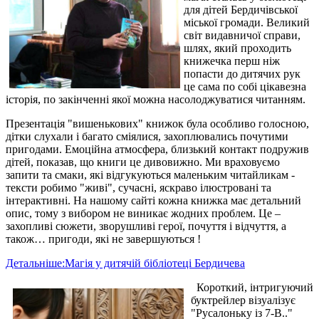
для дітей Бердичівської
міської громади. Великий
світ видавничої справи,
шлях, який проходить
книжечка перш ніж
попасти до дитячих рук
це сама по собі цікавезна
історія, по закінченні якої можна насолоджуватися читанням.
Презентація "вишенькових" книжок була особливо голосною,
дітки слухали і багато сміялися, захоплювались почутими
пригодами. Емоційна атмосфера, близький контакт подружив
дітей, показав, що книги це дивовижно. Ми враховуємо
запити та смаки, які відгукуються маленьким читайликам -
тексти робимо "живі", сучасні, яскраво ілюстровані та
інтерактивні. На нашому сайті кожна книжка має детальний
опис, тому з вибором не виникає жодних проблем. Це –
захопливі сюжети, зворушливі герої, почуття і відчуття, а
також… пригоди, які не завершуються !
Детальніше:Магія у дитячій бібліотеці Бердичева
Короткий, інтригуючий
буктрейлер візуалізує
"Русалоньку із 7-В.."