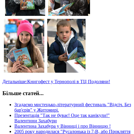
Детальніше:Книгофест у Тернополі в ТЦ Подоляни!
Більше статей...
Згадаємо мистецько-літературний фестиваль "Відсіч. Без
бар'єрів" у Житомирі.
Презентація "Так не буває! Оце так канікули!"
Валентини Захабури
Валентина Захабура у Вінниці і про Вінницю !
2005 року народилася "Русалонька із 7-В, або Прокляття