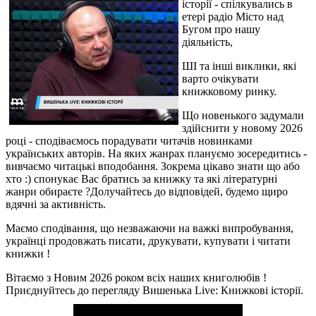
історії - спілкувались в
етері радіо Місто над
Бугом про нашу
діяльність,
ШІ та інші виклики, які
варто очікувати
книжковому ринку.
Що новенького задумали
здійснити у новому 2026
році - сподіваємось порадувати читачів новинками
українських авторів. На яких жанрах плануємо зосередитись -
вивчаємо читацькі вподобання. Зокрема цікаво знати що або
хто :) спонукає Вас братись за книжку та які літературні
жанри обираєте ?
Долучайтесь до відповідей, будемо щиро
вдячні за активність.
Маємо сподівання, що незважаючи на важкі випробування,
українці продовжать писати, друкувати, купувати і читати
книжки !
Вітаємо з Новим 2026 роком всіх наших книголюбів !
Приєднуйтесь до перегляду Вишенька Live: Книжкові історії.