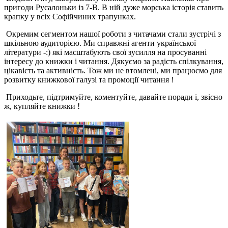
пригоди Русалоньки із 7-В. В ній дуже морська історія ставить
крапку у всіх Софійчиних трапунках.
Окремим сегментом нашої роботи з читачами стали зустрічі з
шкільною аудиторією. Ми справжні агенти української
літератури -:) які масштабують свої зусилля на просуванні
інтересу до книжки і читання. Дякуємо за радість спілкування,
цікавість та активність. Тож ми не втомлені, ми працюємо для
розвитку книжкової галузі та промоції читання !
Приходьте, підтримуйте, коментуйте, давайте поради і, звісно
ж, купляйте книжки !