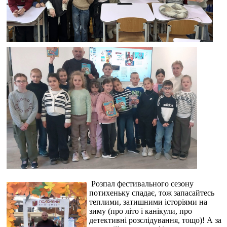
Розпал фестивального сезону
потихеньку спадає, тож запасайтесь
теплими, затишними історіями на
зиму (про літо і канікули, про
детективні розслідування, тощо)! А за