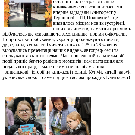
останній час географія наших
книжкових свят розширилась, ми
вперше відвідали Книгофест у
Тернополі в ТЦ Подоляни! І це
виявилось місцем нових зустрічей,
нових знайомств, пам'ятних розмов та
відбувалось ще яскравіше та захопливіше, ніж ми очікували.
Попри всі випробування, українці продовжують писати,
друкувати, купувати і читати книжки ! 25 та 26 жовтня
відбувались презентації наших видань, автограф-сесії та
спілкування з книгочтеями. Час, проведений на книжковій
події приніс багато радісних моментів: нам натхнення для
подальшої праці, а маленьким книголюбам - нові
"вишенькові" історії на книжкові полиці. Купуй, читай, даруй
українське слово – саме під цим гаслом проходив Книгофест!