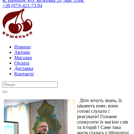
м. Вінниця, вул. Келецька 53, офіс 114Б.
+38 (073) 421-73-94
Новини
Автори
Магазин
Оплата
Доставка
Контакти
Діти хочуть знань, їх
цікавить нове, вони
готові слухати і
реагувати! Головне
спокусити їх магією слів
та історій ! Саме така
магія сталась у бібліотеці