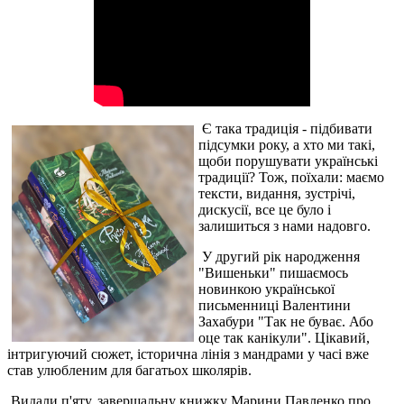
Є така традиція - підбивати
підсумки року, а хто ми такі,
щоби порушувати українські
традиції? Тож, поїхали: маємо
тексти, видання, зустрічі,
дискусії, все це було і
залишиться з нами надовго.
У другий рік народження
"Вишеньки" пишаємось
новинкою української
письменниці Валентини
Захабури "Так не буває. Або
оце так канікули". Цікавий,
інтригуючий сюжет, історична лінія з мандрами у часі вже
став улюбленим для багатьох школярів.
Видали п'яту, завершальну книжку Марини Павленко про