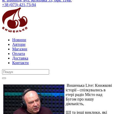
м. Вінниця, вул. Келецька 53, офіс 114Б.
+38 (073) 421-73-94
Новини
Автори
Магазин
Оплата
Доставка
Контакти
Вишенька Live: Книжкові
історії - спілкувались в
етері радіо Місто над
Бугом про нашу
діяльність,
ШІ та інші виклики, які