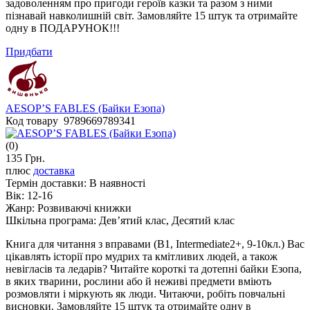
задоволенням про пригоди героїв казки та разом з ними
пізнавай навколишній світ. Замовляйте 15 штук та отримайте
одну в ПОДАРУНОК!!!
Придбати
AESOP’S FABLES (Байки Езопа)
Код товару 9789669789341
(0)
135 Грн.
плюс
доставка
Термін доставки:
В наявності
Вік:
12-16
Жанр:
Розвиваючі книжки
Шкільна програма:
Дев’ятий клас, Десятий клас
Книга для читання з вправами (B1, Intermediate2+, 9-10кл.) Вас
цікавлять історії про мудрих та кмітливих людей, а також
невігласів та ледарів? Читайте короткі та дотепні байки Езопа,
в яких тварини, рослини або й неживі предмети вміють
розмовляти і міркують як люди. Читаючи, робіть повчальні
висновки. Замовляйте 15 штук та отримайте одну в