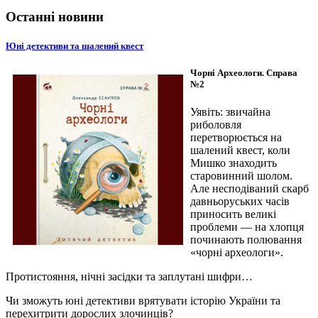
Останні новини
Юні детективи та шалений квест
Чорні Археологи. Справа
№2
Уявіть: звичайна
риболовля
перетворюється на
шалений квест, коли
Мишко знаходить
старовинний шолом.
Але несподіваний скарб
давньоруських часів
приносить великі
проблеми — на хлопця
починають полювання
«чорні археологи».
Протистояння, нічні засідки та заплутані шифри…
Чи зможуть юні детективи врятувати історію України та
перехитрити дорослих злочинців?