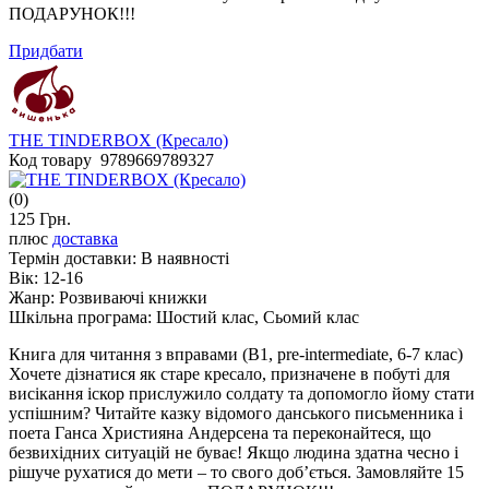
ПОДАРУНОК!!!
Придбати
THE TINDERBOX (Кресало)
Код товару 9789669789327
(0)
125 Грн.
плюс
доставка
Термін доставки:
В наявності
Вік:
12-16
Жанр:
Розвиваючі книжки
Шкільна програма:
Шостий клас, Сьомий клас
Книга для читання з вправами (В1, pre-intermediate, 6-7 клас)
Хочете дізнатися як старе кресало, призначене в побуті для
висікання іскор прислужило солдату та допомогло йому стати
успішним? Читайте казку відомого данського письменника і
поета Ганса Християна Андерсена та переконайтеся, що
безвихідних ситуацій не буває! Якщо людина здатна чесно і
рішуче рухатися до мети – то свого доб’ється. Замовляйте 15