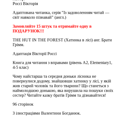
Россі Вікторія
Адаптована читанка, серія "Із задоволенням читай —
світ навколо пізнавай" (англ.)
Замовляйте 15 штук та отримайте одну в
ПОДАРУНОК!!!
THE HUT IN THE FOREST (Хатинка в лісі) анг. Б
рати
Грімм.
Адаптація Вікторії Россі
Книга для читання з вправами (рівень А2, Elementary1,
4-5 клас)
Чому найстарша та середня доньки лісника не
повернулися додому, знайшовши хатинку у лісі, у якій
жив старий чоловік та його тварини? Що станеться з
наймолодшою донькою, яка вирушила на пошуки своїх
сестер? Читайте казку братів Грімм та дізнавайтеся!
96 сторінок
З ілюстраціями Валентини Богданюк.