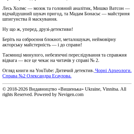
Лесь Холмс — мозок та головний аналітик, Мишко Ватсон —
відчайдушний шукач пригод, та Мадам Бонасьє — майстриня
шпигунства й маскування.
Ну що ж, уперед, друзі-детективи!
Беріть на озброєння блокнот, металошукач, неймовірну
акторську майстерність — і до справи!
Таємниці минулого, небезпечні переслідування та справжня
відвага — все це чекає на читачів у справі № 2.
Огляд книги на YouTube: Дитячий детектив.
Чорні Археологи.
Справа №2 Олександра Есаулова.
© 2018-2026 Видавництво «Вишенька» Ukraine, Vinnitsa. All
rights Reserved. Powered by Nevigen.com