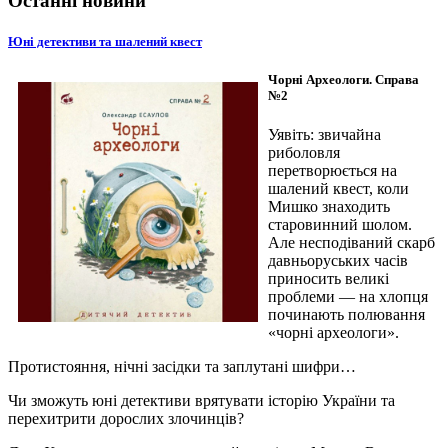
Останні новини
Юні детективи та шалений квест
Чорні Археологи. Справа
№2
Уявіть: звичайна
риболовля
перетворюється на
шалений квест, коли
Мишко знаходить
старовинний шолом.
Але несподіваний скарб
давньоруських часів
приносить великі
проблеми — на хлопця
починають полювання
«чорні археологи».
Протистояння, нічні засідки та заплутані шифри…
Чи зможуть юні детективи врятувати історію України та
перехитрити дорослих злочинців?