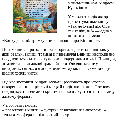
з письменником Андрієм
Кузьміним.
У межах заходів автор
презентуватиме книгу
«Так не буває! або Оце
так канікули!» — одну з
книжок-переможців
«Конкурс на підтримку книговидання про Вінницю».
Це захоплива пригодницька історія для дітей та підлітків, у
якій реальні вулиці, трамваї й підземелля Вінниці несподівано
поєднуються з магією, гумором і подорожами в часі. Привиди,
домовики та загадкові трамвайники з’являються не у
вигаданих світах, а в добре знайомому місті — саме там, де
щодня ходять читачі.
Під час зустрічей Андрій Кузьмін розповість про історію
створення книги, реальні місця й події, що лягли в її основу,
поділиться творчими секретами та поспілкується з читачами у
живому форматі.
У програмі заходів:
– презентація книги; – зустріч і спілкування з автором; –
тепла атмосфера та піднесений настрій.