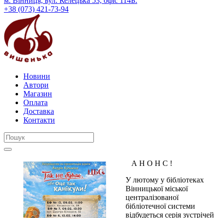
м. Вінниця, вул. Келецька 53, офіс 114Б.
+38 (073) 421-73-94
Новини
Автори
Магазин
Оплата
Доставка
Контакти
А Н О Н С !
У лютому у бібліотеках
Вінницької міської
централізованої
бібліотечної системи
відбудеться серія зустрічей