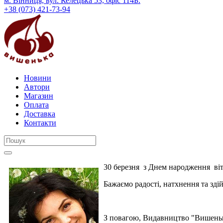
м. Вінниця, вул. Келецька 53, офіс 114Б.
+38 (073) 421-73-94
Новини
Автори
Магазин
Оплата
Доставка
Контакти
30 березня з Днем народження ві
Бажаємо радості, натхнення та здій
З повагою, Видавництво "Вишень